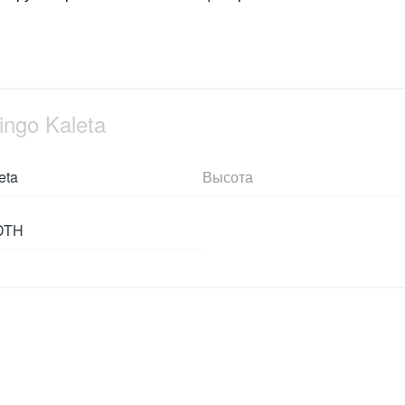
ingo Kaleta
eta
Высота
DTH