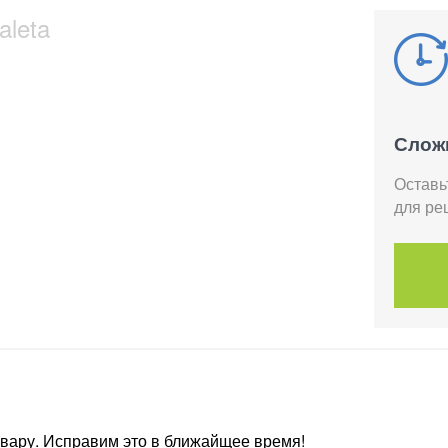
aleta
Слож
Оставь
для ре
овару. Исправим это в ближайщее время!