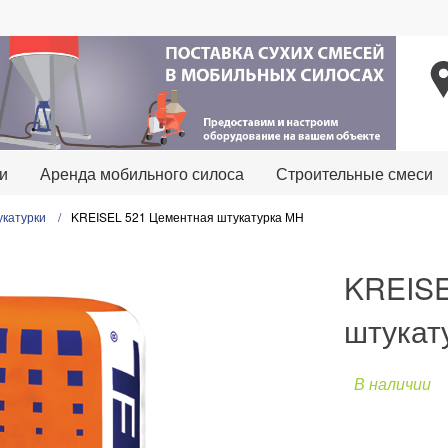
и
Аренда мобильного силоса
Результат расчёта
Строительные смеси
катурки
KREISEL 521 Цементная штукатурка МН
Для начала расчёта начните вводить площ
Материал
Количество
KREISE
штукат
Необходимо затратит
В наличии