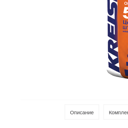
Учесть маяки
Учесть грунтовку
Учесть бетоноконтакт
Описание
Компле