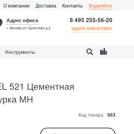
О компании
Доставка
Контакты
Видеоблог
8 495 255-56-20
Адрес офиса
задать нам вопрос
г. Москва ул. Брянская д.2
Инструменты
2
адь в м
Цена за 1 ед.
Итого
L 521 Цементная
урка МН
ь
Код товара:
663