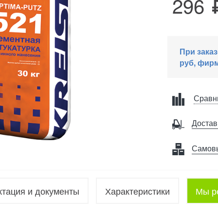
296
При заказ
руб, фирм
Сравн
Достав
Самов
ктация и документы
Характеристики
Мы р