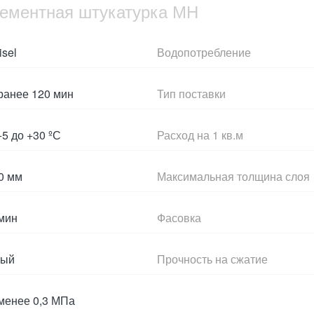
ементная штукатурка МН
isel
Водопотребление
ранее 120 мин
Тип поставки
+5 до +30 ºС
Расход на 1 кв.м
0 мм
Максимальная толщина слоя
мин
Фасовка
рый
Прочность на сжатие
менее 0,3 МПа