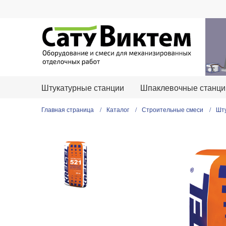
Расчет расхода
KREISEL 521 Цементная
штукатурка МН
Штукатурные станции
Шпаклевочные станци
Площадь оштукатуривания, м
2
Главная страница
Каталог
Строительные смеси
Шту
Толщина слоя нанесения, мм
5
мм